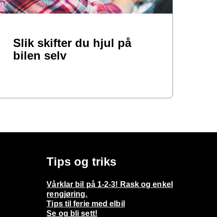
Slik skifter du hjul på
bilen selv
Tips og triks
Vårklar bil på 1-2-3! Rask og enkel
rengjøring.
Tips til ferie med elbil
Se og bli sett!