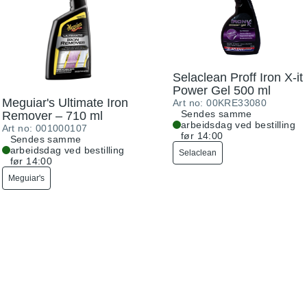
Selaclean Proff Iron X-it
Power Gel 500 ml
Meguiar's Ultimate Iron
Art no:
00KRE33080
Sendes samme
Remover – 710 ml
arbeidsdag ved bestilling
Art no:
001000107
før 14:00
Sendes samme
arbeidsdag ved bestilling
Selaclean
før 14:00
Meguiar's