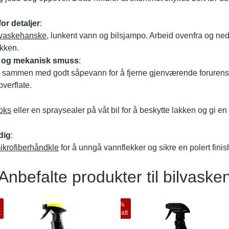
or detaljer
:
vaskehanske
, lunkent vann og bilsjampo. Arbeid ovenfra og ned
kken.
ilm og mekanisk smuss
:
sammen med godt såpevann for å fjerne gjenværende forurensni
overflate.
voks
eller en spraysealer på våt bil for å beskytte lakken og gi 
dig
:
ikrofiberhåndkle
for å unngå vannflekker og sikre en polert finis
Anbefalte produkter til bilvaske
10
%
t
rabatt