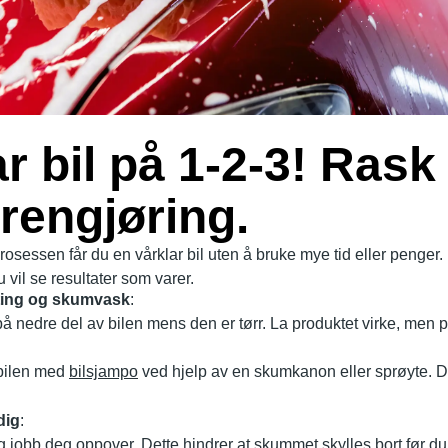
r bil på 1-2-3! Rask
rengjøring.
sessen får du en vårklar bil uten å bruke mye tid eller penger. D
 vil se resultater som varer.
tting og skumvask
:
å nedre del av bilen mens den er tørr. La produktet virke, men
bilen med
bilsjampo
ved hjelp av en skumkanon eller sprøyte. De
dig
:
g jobb deg oppover. Dette hindrer at skummet skylles bort før du