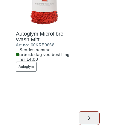
Autoglym Microfibre
Wash Mitt
Art no:
00KRE9668
Sendes samme
arbeidsdag ved bestilling
før 14:00
Autoglym
Autoglym Polar W
2,5 L
Art no:
00KRE9792
Sendes samme
arbeidsdag ved best
før 14:00
Autoglym