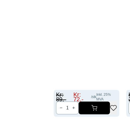
Kr:
Kr:
Inkl.
25
%
/stk
89
,-
72
,-
MVA
−
+