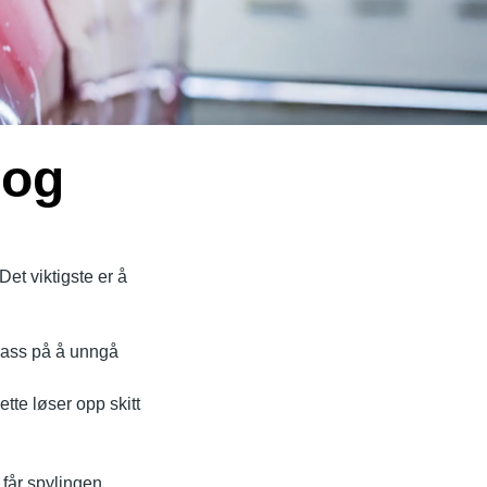
 og
et viktigste er å
 pass på å unngå
tte løser opp skitt
 får spylingen