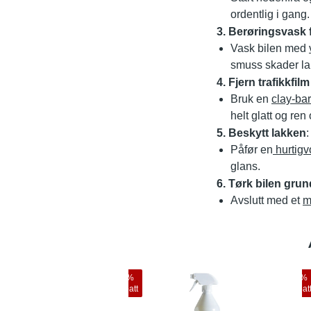
ordentlig i gang.
3. Berøringsvask f
Vask bilen med
smuss skader la
4. Fjern trafikkf
Bruk en
clay-bar
helt glatt og ren 
5. Beskytt lakken
:
Påfør en
hurtig
glans.
6. Tørk bilen grun
Avslutt med et
m
19
%
10
%
rabatt
rabat