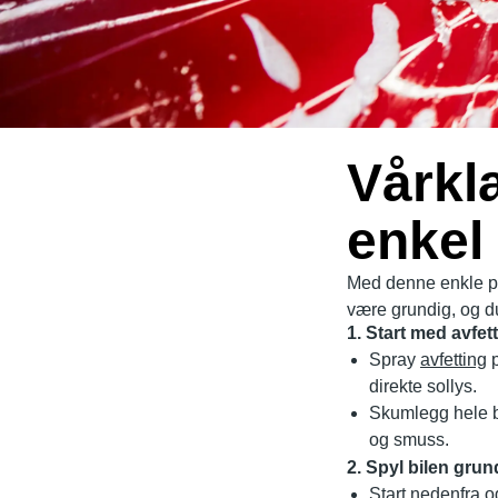
Vårkla
enkel 
Med denne enkle pro
være grundig, og du
1. Start med avfe
Spray
avfetting
p
direkte sollys.
Skumlegg hele 
og smuss.
2. Spyl bilen grun
Start nedenfra o