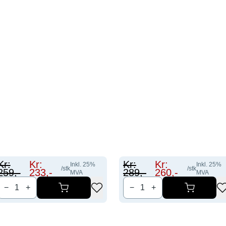
Kr:
Kr:
Kr:
Kr:
Inkl.
25
%
Inkl.
25
%
/stk
/stk
259
,-
233
,-
289
,-
260
,-
MVA
MVA
−
+
−
+