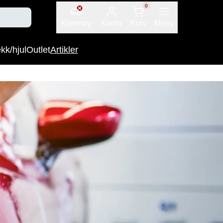
0
Kjøretøy
Konto
Kurv
Meny
kk/hjul
Outlet
Artikler