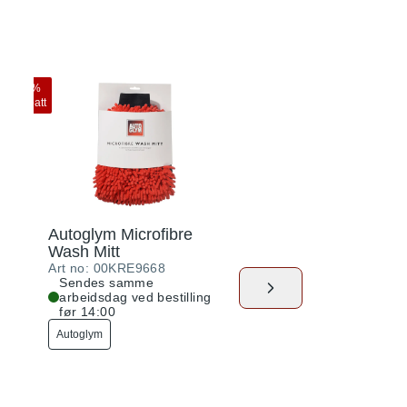
10
%
10
%
rabatt
rabatt
Autoglym Microfibre
Armor All Jumbo
Wash Mitt
Sponge
Art no:
00KRE9668
Art no:
00KRE4612
Sendes samme
Sendes samme
arbeidsdag ved bestilling
arbeidsdag ved best
før 14:00
før 14:00
Autoglym
Armor All