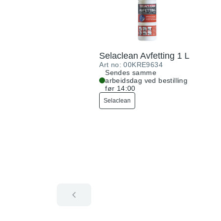
Selaclean Avfetting 1 L
Art no:
00KRE9634
Sendes samme
arbeidsdag ved bestilling
før 14:00
Selaclean