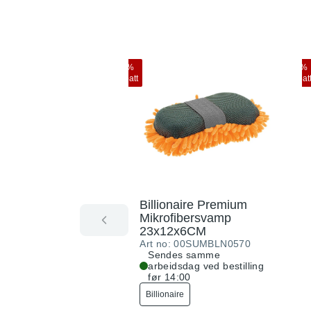
10
%
10
%
rabatt
rabat
Billionaire Premium
Mikrofibersvamp
23x12x6CM
Art no:
00SUMBLN0570
Sendes samme
arbeidsdag ved bestilling
før 14:00
Billionaire