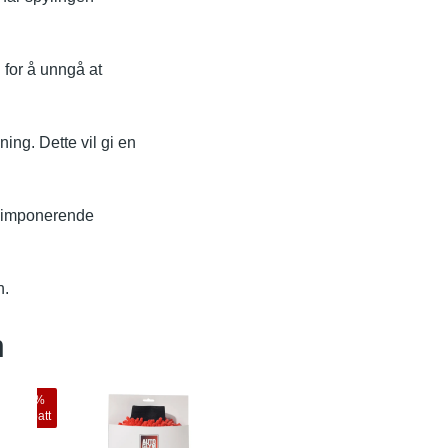
 for å unngå at
ng. Dette vil gi en
en imponerende
h.
n
10
%
19
%
rabatt
rabatt