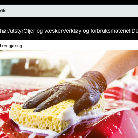
hør/utstyr
Oljer og væsker
Verktøy og forbruksmateriell
De
l rengjøring.