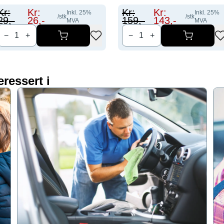
Kr:
Kr:
Kr:
Kr:
Inkl.
25
%
Inkl.
25
%
/stk
/stk
29
,-
26
,-
159
,-
143
,-
MVA
MVA
−
+
−
+
eressert i