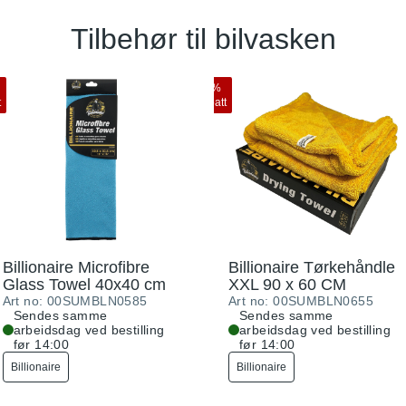
Tilbehør til bilvasken
10
%
t
rabatt
Billionaire Microfibre
Billionaire Tørkehåndle
Glass Towel 40x40 cm
XXL 90 x 60 CM
Art no:
00SUMBLN0585
Art no:
00SUMBLN0655
Sendes samme
Sendes samme
arbeidsdag ved bestilling
arbeidsdag ved bestilling
før 14:00
før 14:00
Billionaire
Billionaire