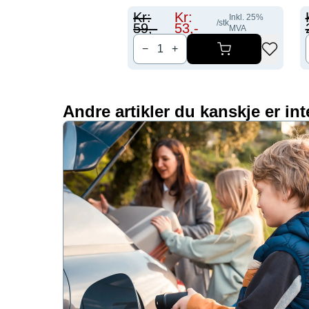
Kr:
Kr:
Inkl.
25
%
/stk
59
,-
53
,-
MVA
−
+
Andre artikler du kanskje er int