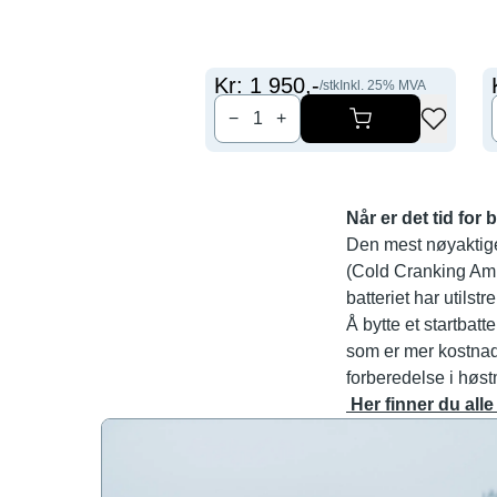
Kr:
1 950
,-
/stk
Inkl.
25
% MVA
−
+
Når er det tid for 
Den mest nøyaktige 
(Cold Cranking Amps
batteriet har utilst
Å bytte et startbatt
som er mer kostnads
forberedelse i høs
Her finner du alle 