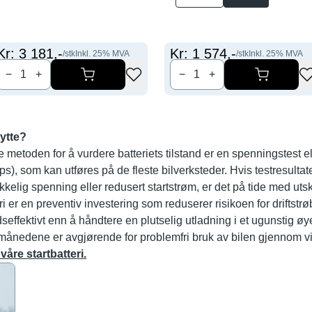
Kr:
3 181
,-
Kr:
1 574
,-
/stk
Inkl.
25
% MVA
/stk
Inkl.
25
% MVA
−
+
−
+
bytte?
metoden for å vurdere batteriets tilstand er en spenningstest e
), som kan utføres på de fleste bilverksteder. Hvis testresultat
rekkelig spenning eller redusert startstrøm, er det på tide med utsk
eri er en preventiv investering som reduserer risikoen for driftstrøb
effektivt enn å håndtere en plutselig utladning i et ugunstig øy
tmånedene er avgjørende for problemfri bruk av bilen gjennom vi
våre startbatteri.