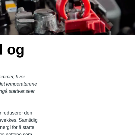
d og
sommer, hvor
idet temperaturene
ngå startvansker
ur reduserer den
m svekkes. Samtidig
rgi for å starte.
lige nettene som