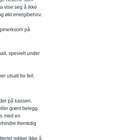
a vise seg å ikke
 og økt energibehov.
 oppmerksom på
lt, spesielt under
r utsatt for feil.
kader på kassen.
eller grønt belegg.
es med en
orhindre fremtidig
teriet rekker ikke å