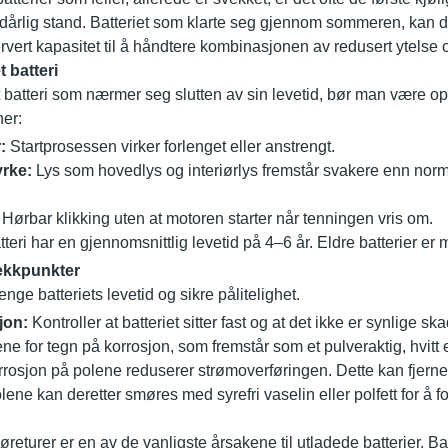
 i dårlig stand. Batteriet som klarte seg gjennom sommeren, kan d
servert kapasitet til å håndtere kombinasjonen av redusert ytelse
 batteri
et batteri som nærmer seg slutten av sin levetid, bør man være
ner:
:
Startprosessen virker forlenget eller anstrengt.
yrke:
Lys som hovedlys og interiørlys fremstår svakere enn norma
Hørbar klikking uten at motoren starter når tenningen vris om.
tteri har en gjennomsnittlig levetid på 4–6 år. Eldre batterier er me
ekkpunkter
lenge batteriets levetid og sikre pålitelighet.
jon:
Kontroller at batteriet sitter fast og at det ikke er synlige s
ne for tegn på korrosjon, som fremstår som et pulveraktig, hvitt 
rosjon på polene reduserer strømoverføringen. Dette kan fjern
lene kan deretter smøres med syrefri vaselin eller polfett for å f
øreturer er en av de vanligste årsakene til utladede batterier. Bat