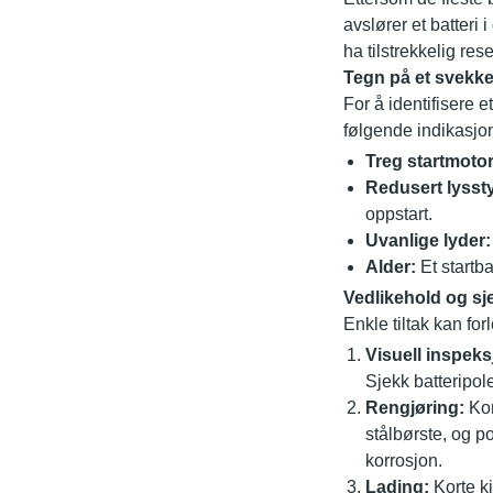
avslører et batteri
ha tilstrekkelig re
Tegn på et svekket
For å identifisere 
følgende indikasjo
Treg startmotor
Redusert lysst
oppstart.
Uvanlige lyder:
Alder:
Et startba
Vedlikehold og sj
Enkle tiltak kan for
Visuell inspeks
Sjekk batteripole
Rengjøring:
Kor
stålbørste, og po
korrosjon.
Lading:
Korte kj