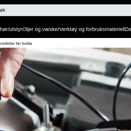
hør/utstyr
Oljer og væsker
Verktøy og forbruksmateriell
De
eredelse før kulda