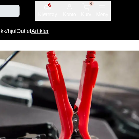
0
Kjøretøy
Konto
Kurv
Meny
kk/hjul
Outlet
Artikler