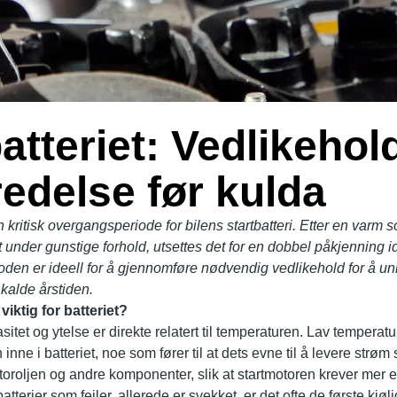
atteriet: Vedlikehol
redelse før kulda
kritisk overgangsperiode for bilens startbatteri. Etter en varm 
rt under gunstige forhold, utsettes det for en dobbel påkjenning 
oden er ideell for å gjennomføre nødvendig vedlikehold for å un
 kalde årstiden.
viktig for batteriet?
asitet og ytelse er direkte relatert til temperaturen. Lav temperat
 inne i batteriet, noe som fører til at dets evne til å levere strø
oroljen og andre komponenter, slik at startmotoren krever mer ene
atterier som feiler, allerede er svekket, er det ofte de første kjø