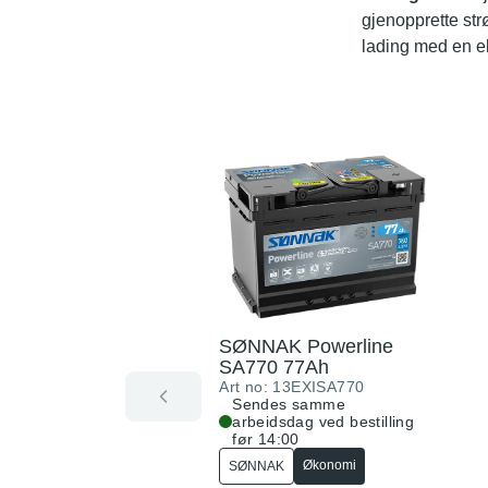
gjenopprette str
lading med en ek
SØNNAK Powerline
SA770 77Ah
Art no:
13EXISA770
Sendes samme
arbeidsdag ved bestilling
før 14:00
Økonomi
SØNNAK