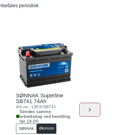
anbefales periodisk
SØNNAK Superline
SØNNAK AGM S
SB741 74Ah
62Ah
Art no:
13EXISB741
Art no:
13EXISK620
Sendes samme
Sendes samme
arbeidsdag ved bestilling
arbeidsdag ved best
før 14:00
før 14:00
Økonomi
SØNNAK
Premium
SØNNAK