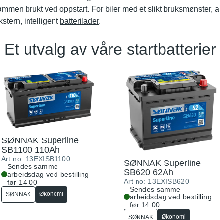
ømmen brukt ved oppstart. For biler med et slikt bruksmønster, 
stern, intelligent
batterilader
.
Et utvalg av våre startbatterier
SØNNAK Superline
SB1100 110Ah
Art no:
13EXISB1100
SØNNAK Superline
Sendes samme
SB620 62Ah
arbeidsdag ved bestilling
Art no:
13EXISB620
før 14:00
Sendes samme
Økonomi
SØNNAK
arbeidsdag ved bestilling
før 14:00
Økonomi
SØNNAK