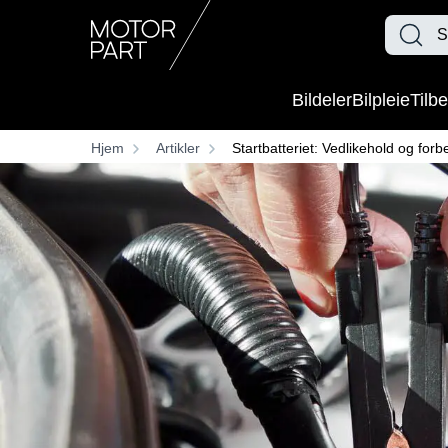
Bildeler
Bilpleie
Tilbe
Hjem
Artikler
Startbatteriet: Vedlikehold og forb