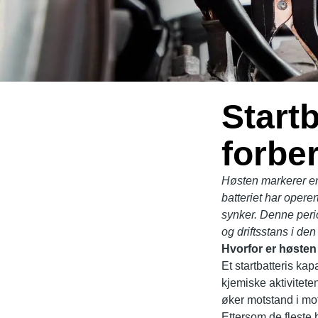
Startb
forbe
Høsten markerer en 
batteriet har opere
synker. Denne peri
og driftsstans i den
Hvorfor er høsten 
Et startbatteris kap
kjemiske aktiviteten
øker motstand i mot
Ettersom de fleste b