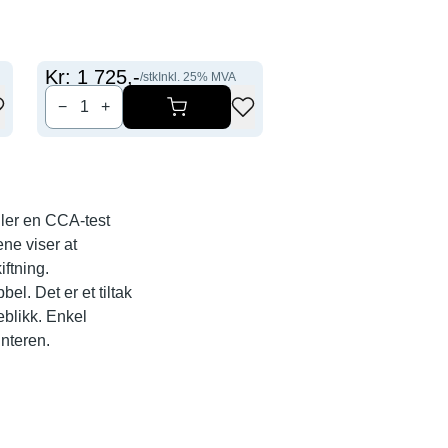
Kr:
1 725
,-
Kr:
2 566
,-
/stk
Inkl.
25
% MVA
/stk
Inkl.
25
−
+
−
+
ller en CCA-test
ene viser at
iftning.
bel. Det er et tiltak
eblikk. Enkel
nteren.